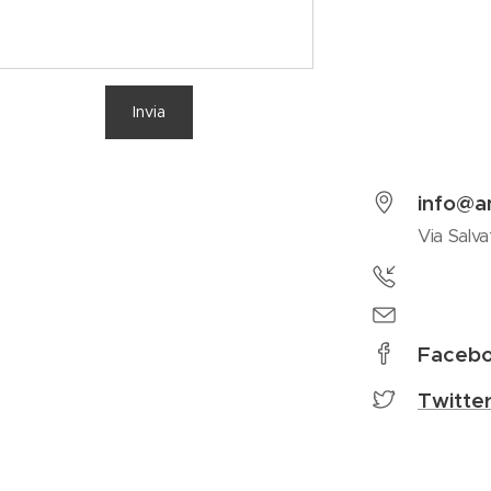
Invia
info@an
Via Salv
Facebo
Twitte